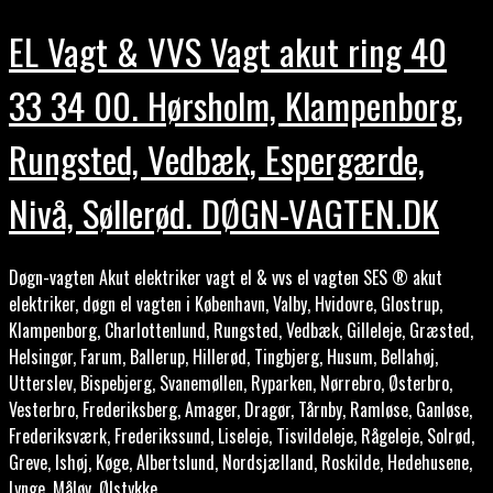
EL Vagt & VVS Vagt akut ring 40
33 34 00. Hørsholm, Klampenborg,
Rungsted, Vedbæk, Espergærde,
Nivå, Søllerød. DØGN-VAGTEN.DK
Døgn-vagten Akut elektriker vagt el & vvs el vagten SES ® akut
elektriker, døgn el vagten i København, Valby, Hvidovre, Glostrup,
Klampenborg, Charlottenlund, Rungsted, Vedbæk, Gilleleje, Græsted,
Helsingør, Farum, Ballerup, Hillerød, Tingbjerg, Husum, Bellahøj,
Utterslev, Bispebjerg, Svanemøllen, Ryparken, Nørrebro, Østerbro,
Vesterbro, Frederiksberg, Amager, Dragør, Tårnby, Ramløse, Ganløse,
Frederiksværk, Frederikssund, Liseleje, Tisvildeleje, Rågeleje, Solrød,
Greve, Ishøj, Køge, Albertslund, Nordsjælland, Roskilde, Hedehusene,
Lynge, Måløv, Ølstykke.