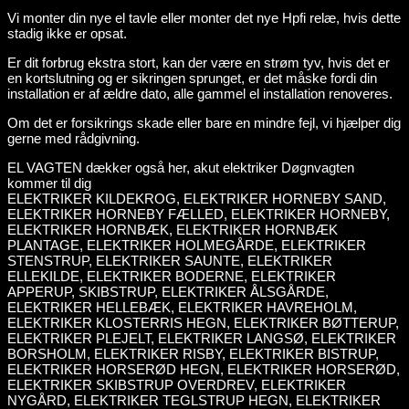
Vi monter din nye el tavle eller monter det nye Hpfi relæ, hvis dette
stadig ikke er opsat.
Er dit forbrug ekstra stort, kan der være en strøm tyv, hvis det er
en kortslutning og er sikringen sprunget, er det måske fordi din
installation er af ældre dato, alle gammel el installation renoveres.
Om det er forsikrings skade eller bare en mindre fejl, vi hjælper dig
gerne med rådgivning.
EL VAGTEN dækker også her, akut elektriker Døgnvagten
kommer til dig
ELEKTRIKER KILDEKROG, ELEKTRIKER HORNEBY SAND,
ELEKTRIKER HORNEBY FÆLLED, ELEKTRIKER HORNEBY,
ELEKTRIKER HORNBÆK, ELEKTRIKER HORNBÆK
PLANTAGE, ELEKTRIKER HOLMEGÅRDE, ELEKTRIKER
STENSTRUP, ELEKTRIKER SAUNTE, ELEKTRIKER
ELLEKILDE, ELEKTRIKER BODERNE, ELEKTRIKER
APPERUP, SKIBSTRUP, ELEKTRIKER ÅLSGÅRDE,
ELEKTRIKER HELLEBÆK, ELEKTRIKER HAVREHOLM,
ELEKTRIKER KLOSTERRIS HEGN, ELEKTRIKER BØTTERUP,
ELEKTRIKER PLEJELT, ELEKTRIKER LANGSØ, ELEKTRIKER
BORSHOLM, ELEKTRIKER RISBY, ELEKTRIKER BISTRUP,
ELEKTRIKER HORSERØD HEGN, ELEKTRIKER HORSERØD,
ELEKTRIKER SKIBSTRUP OVERDREV, ELEKTRIKER
NYGÅRD, ELEKTRIKER TEGLSTRUP HEGN, ELEKTRIKER