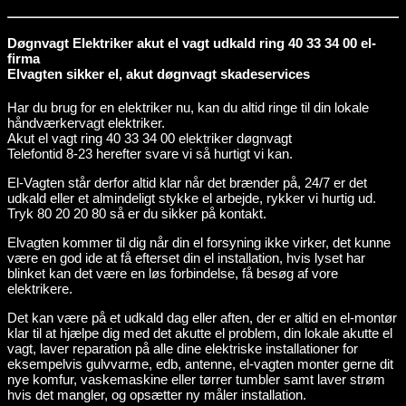
Døgnvagt Elektriker akut el vagt udkald ring 40 33 34 00 el-
firma
Elvagten sikker el, akut døgnvagt skadeservices
Har du brug for en elektriker nu, kan du altid ringe til din lokale
håndværkervagt elektriker.
Akut el vagt ring 40 33 34 00 elektriker døgnvagt
Telefontid 8-23 herefter svare vi så hurtigt vi kan.
El-Vagten står derfor altid klar når det brænder på, 24/7 er det
udkald eller et almindeligt stykke el arbejde, rykker vi hurtig ud.
Tryk 80 20 20 80 så er du sikker på kontakt.
Elvagten kommer til dig når din el forsyning ikke virker, det kunne
være en god ide at få efterset din el installation, hvis lyset har
blinket kan det være en løs forbindelse, få besøg af vore
elektrikere.
Det kan være på et udkald dag eller aften, der er altid en el-montør
klar til at hjælpe dig med det akutte el problem, din lokale akutte el
vagt, laver reparation på alle dine elektriske installationer for
eksempelvis gulvvarme, edb, antenne, el-vagten monter gerne dit
nye komfur, vaskemaskine eller tørrer tumbler samt laver strøm
hvis det mangler, og opsætter ny måler installation.